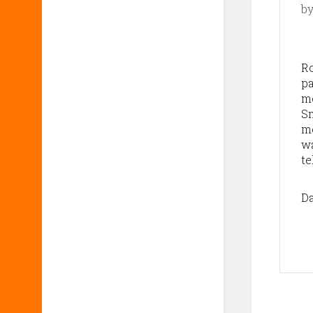
b
Ro
pa
me
Sm
me
w
te
Da