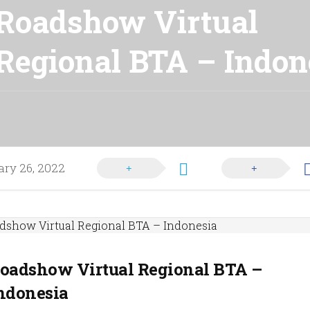
Roadshow Virtual
Regional BTA – Indon
PANDUAN
PENDAFTARAN
KEUNTUNGAN
ANGGOTA
DAFTAR
ry 26, 2022
MENJADI
ANGGOTA
oadshow Virtual Regional BTA –
ndonesia